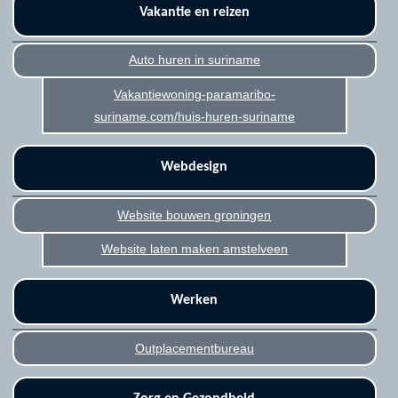
Vakantie en reizen
Auto huren in suriname
Vakantiewoning-paramaribo-
suriname.com/huis-huren-suriname
Webdesign
Website bouwen groningen
Website laten maken amstelveen
Werken
Outplacementbureau