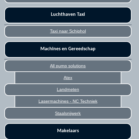
Luchthaven Taxi
Taxi naar Schiphol
Machines en Gereedschap
All pump solutions
Atex
Landmeten
Lasermachines - NC Techniek
Staalsnijwerk
Makelaars