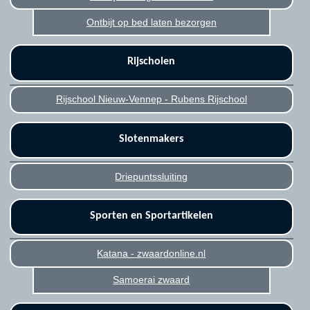
Ontbijt op bed laten bezorgen
Rijscholen
Rijschool Nieuw-Vennep - Rubens Rijschool
Slotenmakers
Driepuntssluiting
Sporten en Sportartikelen
Katana - zwaardonline.nl
Samoerai zwaard